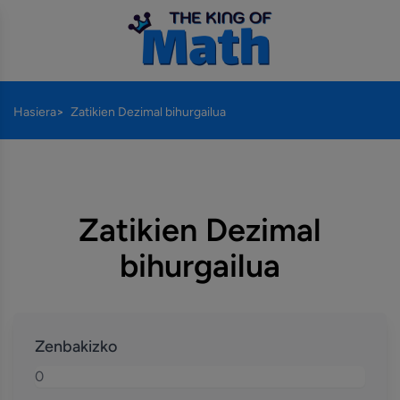
Hasiera
Zatikien Dezimal bihurgailua
Zatikien Dezimal
bihurgailua
Zenbakizko