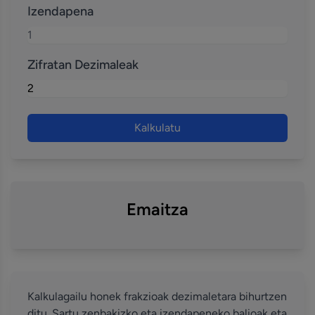
Izendapena
Zifratan Dezimaleak
Kalkulatu
Emaitza
Kalkulagailu honek frakzioak dezimaletara bihurtzen
ditu. Sartu zenbakizko eta izendapeneko balioak eta