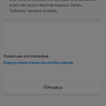
ezarri nahi duzun dezimale kopurua. Sakatu
"Kalkulatu" emaitza ikusteko.
Produktuak eta Irtenbideak
Ezagutu beste tresna eta zerbitzu batzuk.