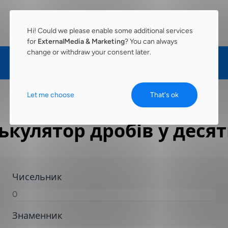
Hi! Could we please enable some additional services
for
ExternalMedia & Marketing
? You can always
change or withdraw your consent later.
Let me choose
That's ok
ькулятор дробів у десят
Чисельник
Знаменник