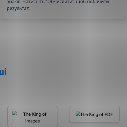
знаків. Натисніть "Обчислити", щоб побачити
результат.
ші