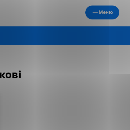
Меню
кові