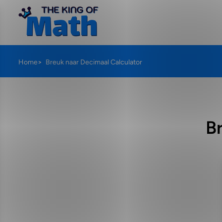
Home
Breuk naar Decimaal Calculator
B