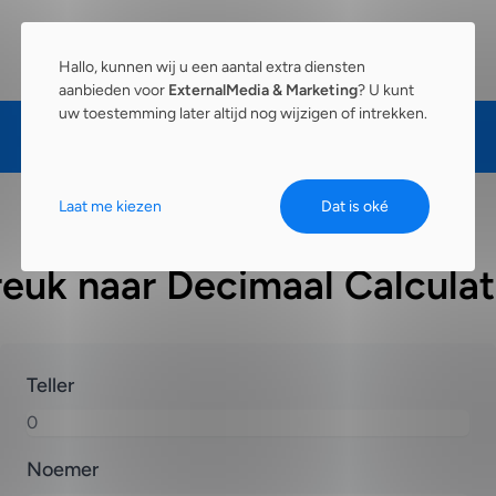
Hallo, kunnen wij u een aantal extra diensten
aanbieden voor
ExternalMedia & Marketing
? U kunt
uw toestemming later altijd nog wijzigen of intrekken.
Laat me kiezen
Dat is oké
reuk naar Decimaal Calculat
Teller
Noemer