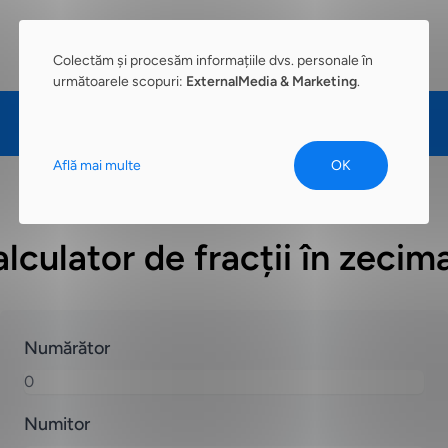
Colectăm și procesăm informațiile dvs. personale în
următoarele scopuri:
ExternalMedia & Marketing
.
Află mai multe
OK
lculator de fracții în zecim
Numărător
Numitor