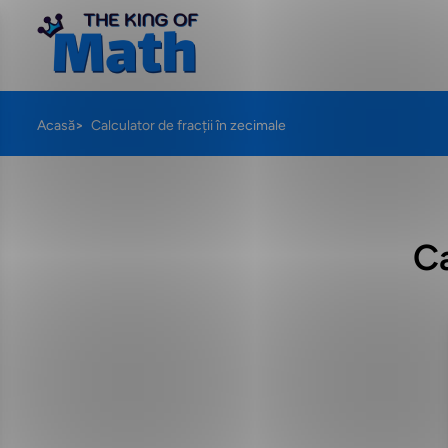
Acasă
Calculator de fracții în zecimale
Ca