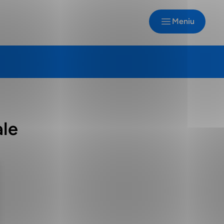
Meniu
ale